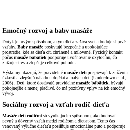
Emočný rozvoj a baby masáže
Dotyk je prvým spôsobom, akým dieťa zažíva svet a buduje si prvé
vzťahy.
Baby masáže
poskytujú bezpečné a upokojujúce
prostredie, kde sa dieťa cíti chránené a milované. Fyzický kontakt
počas
masáže bábätiek
podporuje uvoľňovanie oxytocínu, čo
znižuje stres a zlepšuje celkovú pohodu.
Výskumy ukazujú, že pravidelné
masáže detí
prispievajú k zníženiu
úzkosti a zlepšujú náladu u dojčiat a malých detí (Underdown et al.,
2006) . Deti, ktoré dostávajú pravidelné
masáže bábätiek
, bývajú
pokojnejšie a menej plačlivé, čo má pozitívny vplyv na ich emočný
vývoj.
Sociálny rozvoj a vzťah rodič-dieťa
Masáže detí rodičmi
sú vynikajúcim spôsobom, ako budovať
pevný a dôverný vzťah medzi rodičom a dieťaťom. Tento čas
venovaný výlučne dieťaťu posilňuje emocionálne puto a podporuje