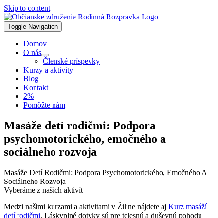
Skip to content
Toggle Navigation
Domov
O nás
Členské príspevky
Kurzy a aktivity
Blog
Kontakt
2%
Pomôžte nám
Masáže detí rodičmi: Podpora
psychomotorického, emočného a
sociálneho rozvoja
Masáže Detí Rodičmi: Podpora Psychomotorického, Emočného A
Sociálneho Rozvoja
Vyberáme z našich aktivít
Medzi našimi kurzami a aktivitami v Žiline nájdete aj
Kurz masáží
detí rodičmi
. Láskyplné dotyky sú pre telesnú a duševnú pohodu