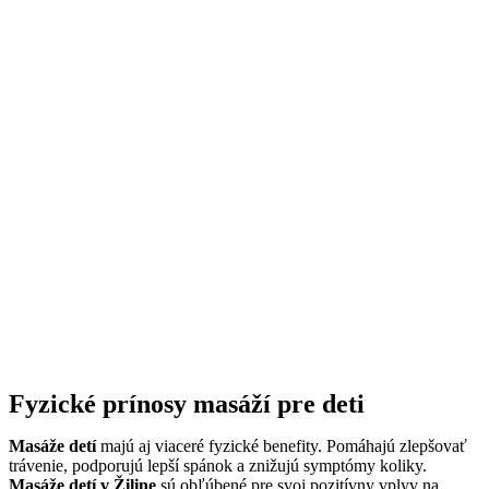
Fyzické prínosy masáží pre deti
Masáže detí
majú aj viaceré fyzické benefity. Pomáhajú zlepšovať
trávenie, podporujú lepší spánok a znižujú symptómy koliky.
Masáže detí v Žiline
sú obľúbené pre svoj pozitívny vplyv na