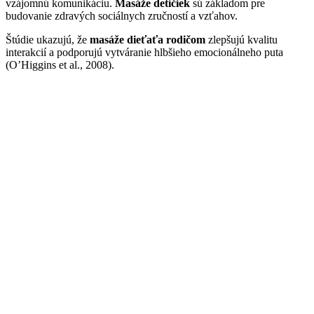
vzájomnú komunikáciu.
Masáže detičiek
sú základom pre
budovanie zdravých sociálnych zručností a vzťahov.
Štúdie ukazujú, že
masáže dieťaťa rodičom
zlepšujú kvalitu
interakcií a podporujú vytváranie hlbšieho emocionálneho puta
(O’Higgins et al., 2008).