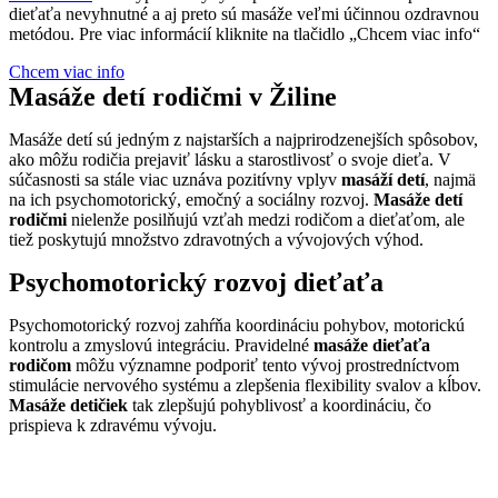
dieťaťa nevyhnutné a aj preto sú masáže veľmi účinnou ozdravnou
metódou. Pre viac informácií kliknite na tlačidlo „Chcem viac info“
Chcem viac info
Masáže detí rodičmi v Žiline
Masáže detí sú jedným z najstarších a najprirodzenejších spôsobov,
ako môžu rodičia prejaviť lásku a starostlivosť o svoje dieťa. V
súčasnosti sa stále viac uznáva pozitívny vplyv
masáží detí
, najmä
na ich psychomotorický, emočný a sociálny rozvoj.
Masáže detí
rodičmi
nielenže posilňujú vzťah medzi rodičom a dieťaťom, ale
tiež poskytujú množstvo zdravotných a vývojových výhod.
Psychomotorický rozvoj dieťaťa
Psychomotorický rozvoj zahŕňa koordináciu pohybov, motorickú
kontrolu a zmyslovú integráciu. Pravidelné
masáže dieťaťa
rodičom
môžu významne podporiť tento vývoj prostredníctvom
stimulácie nervového systému a zlepšenia flexibility svalov a kĺbov.
Masáže detičiek
tak zlepšujú pohyblivosť a koordináciu, čo
prispieva k zdravému vývoju.