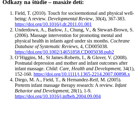
Odkazy na štúdie – masáže detí:
Field, T. (2010). Touch for socioemotional and physical well-
being: A review.
Developmental Review
, 30(4), 367-383.
https://doi.org/10.1016/j.dr.2011.01.001
Underdown, A., Barlow, J., Chung, V., & Stewart-Brown, S.
(2006). Massage intervention for promoting mental and
physical health in infants aged under six months.
Cochrane
Database of Systematic Reviews
, 4, CD005038.
https://doi.org/10.1002/14651858.CD005038.pub2
O’Higgins, M., St James-Roberts, I., & Glover, V. (2008).
Postnatal depression and mother and infant outcomes after
infant massage.
Child: Care, Health and Development
, 34(1),
152-160.
https://doi.org/10.1111/j.1365-2214.2007.00898.x
Diego, M. A., Field, T., & Hernandez-Reif, M. (2005).
Preterm infant massage therapy research: A review.
Infant
Behavior and Development
, 28(1), 1-9.
https://doi.org/10.1016/j.infbeh.2004.09.004