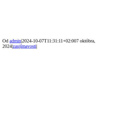
Od
admin
|
2024-10-07T11:31:11+02:00
7 októbra,
2024
|
zaujímavosti
|