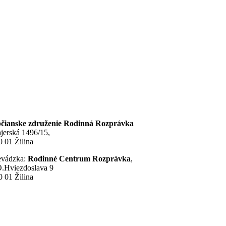
čianske združenie Rodinná Rozprávka
jerská 1496/15,
0 01 Žilina
evádzka:
Rodinné Centrum Rozprávka
,
O.Hviezdoslava 9
0 01 Žilina