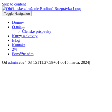
Skip to content
Toggle Navigation
Domov
O nás
Členské príspevky
Kurzy a aktivity
Blog
Kontakt
2%
Pomôžte nám
Od
admin
|
2024-03-15T11:27:58+01:00
15 marca, 2024
|