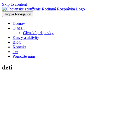
Skip to content
Toggle Navigation
Domov
O nás
Členské príspevky
Kurzy a aktivity
Blog
Kontakt
2%
Pomôžte nám
deti