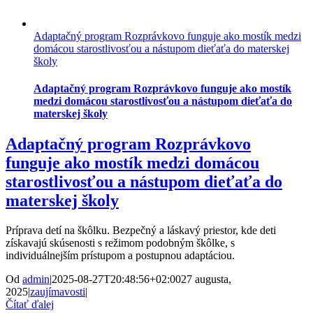
Adaptačný program Rozprávkovo funguje ako mostík medzi
domácou starostlivosťou a nástupom dieťaťa do materskej
školy
Adaptačný program Rozprávkovo funguje ako mostík
medzi domácou starostlivosťou a nástupom dieťaťa do
materskej školy
Adaptačný program Rozprávkovo
funguje ako mostík medzi domácou
starostlivosťou a nástupom dieťaťa do
materskej školy
Príprava detí na škôlku. Bezpečný a láskavý priestor, kde deti
získavajú skúsenosti s režimom podobným škôlke, s
individuálnejším prístupom a postupnou adaptáciou.
Od
admin
|
2025-08-27T20:48:56+02:00
27 augusta,
2025
|
zaujímavosti
|
Čítať ďalej