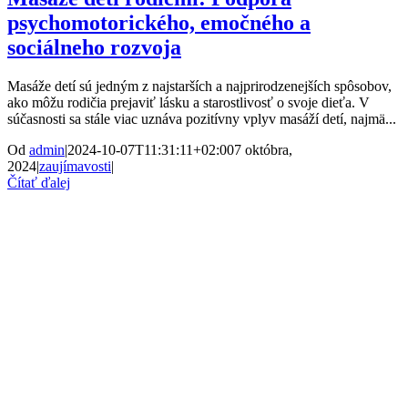
psychomotorického, emočného a
sociálneho rozvoja
Masáže detí sú jedným z najstarších a najprirodzenejších spôsobov,
ako môžu rodičia prejaviť lásku a starostlivosť o svoje dieťa. V
súčasnosti sa stále viac uznáva pozitívny vplyv masáží detí, najmä...
Od
admin
|
2024-10-07T11:31:11+02:00
7 októbra,
2024
|
zaujímavosti
|
Čítať ďalej