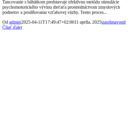
Tancovanie s bábätkom predstavuje efektívnu metódu stimulácie
psychomotorického vývinu dieťaťa prostredníctvom zmyslových
podnetov a posilňovania vzťahovej väzby. Tento proces...
Od
admin
|
2025-04-11T17:49:47+02:00
11 apríla, 2025
|
zaujímavosti
|
Čítať ďalej