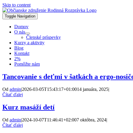
Skip to content
Toggle Navigation
Domov
O nás
Členské príspevky
Kurzy a aktivity
Blog
Kontakt
2%
Pomôžte nám
Tancovanie s deťmi v šatkách a ergo-nosič
Od
admin
|
2026-03-05T15:43:17+01:00
14 januára, 2025
|
Čítať ďalej
Kurz masáží detí
Od
admin
|
2024-10-07T11:46:41+02:00
7 októbra, 2024
|
Čítať ďalej