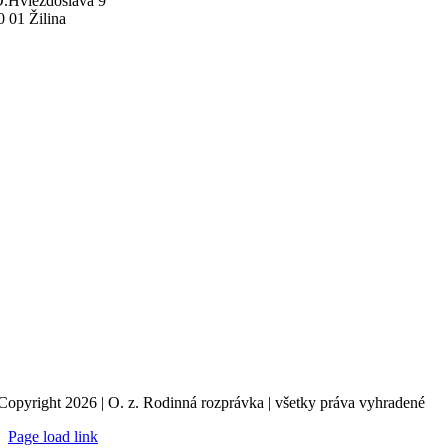
O.Hviezdoslava 9
0 01 Žilina
Copyright 2026 | O. z. Rodinná rozprávka | všetky práva vyhradené
Page load link