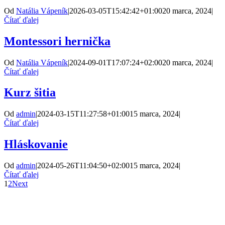
Od
Natália Vápeník
|
2026-03-05T15:42:42+01:00
20 marca, 2024
|
Čítať ďalej
Montessori hernička
Od
Natália Vápeník
|
2024-09-01T17:07:24+02:00
20 marca, 2024
|
Čítať ďalej
Kurz šitia
Od
admin
|
2024-03-15T11:27:58+01:00
15 marca, 2024
|
Čítať ďalej
Hláskovanie
Od
admin
|
2024-05-26T11:04:50+02:00
15 marca, 2024
|
Čítať ďalej
1
2
Next