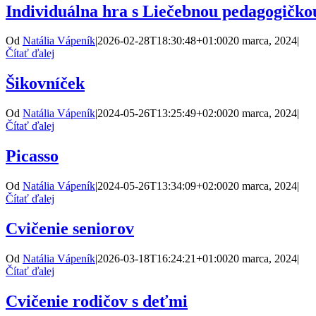
Individuálna hra s Liečebnou pedagogičko
Od
Natália Vápeník
|
2026-02-28T18:30:48+01:00
20 marca, 2024
|
Čítať ďalej
Šikovníček
Od
Natália Vápeník
|
2024-05-26T13:25:49+02:00
20 marca, 2024
|
Čítať ďalej
Picasso
Od
Natália Vápeník
|
2024-05-26T13:34:09+02:00
20 marca, 2024
|
Čítať ďalej
Cvičenie seniorov
Od
Natália Vápeník
|
2026-03-18T16:24:21+01:00
20 marca, 2024
|
Čítať ďalej
Cvičenie rodičov s deťmi