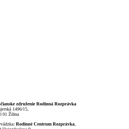
čianske združenie Rodinná Rozprávka
jerská 1496/15,
0 01 Žilina
evádzka:
Rodinné Centrum Rozprávka
,